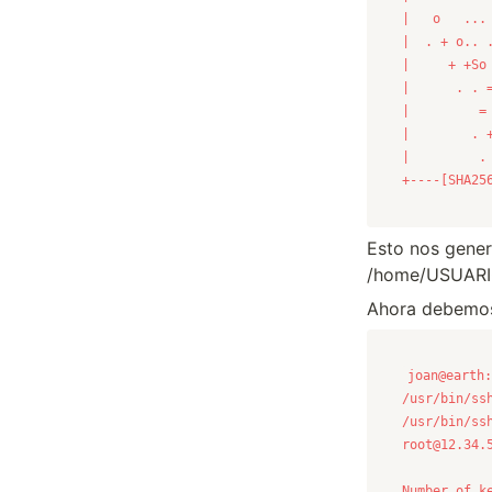
+----[SHA25
Esto nos genera
/home/USUARIO
Ahora debemos 
joan@earth:
root@12.34.