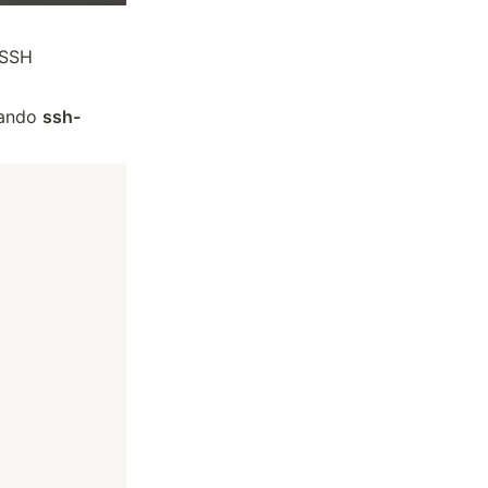
 SSH
mando
ssh-