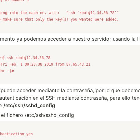
ging into the machine, with:   "ssh '
root@12.34.56.78
o make sure that only the key(s) you wanted were added.
ento ya podemos acceder a nuestro servidor usando la ll
~$ ssh 
root@12.34.56.78
dor ~]#
puede acceder mediante la contraseña, por lo que debemo
 autenticación en el SSH mediante contraseña, para ello t
ro
/etc/ssh/sshd_config
el fichero /etc/ssh/sshd_config
hentication yes