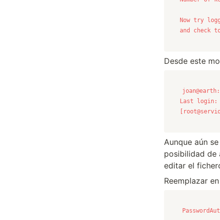
Now try log
and check t
Desde este mom
joan@earth:
[root@servi
Aunque aún se 
posibilidad de
editar el fiche
Reemplazar en 
PasswordAut