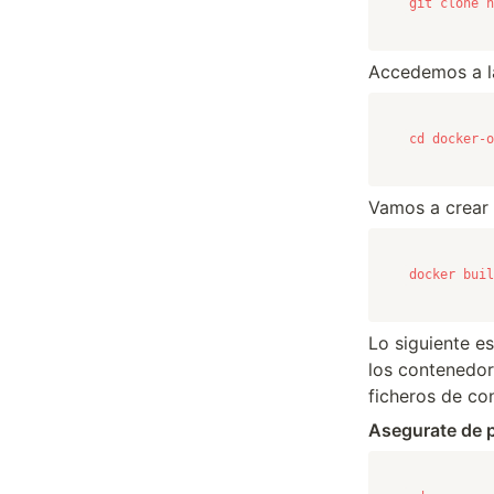
git clone h
Accedemos a l
cd docker-o
Vamos a crear 
docker buil
Lo siguiente e
los contenedore
ficheros de co
Asegurate de p