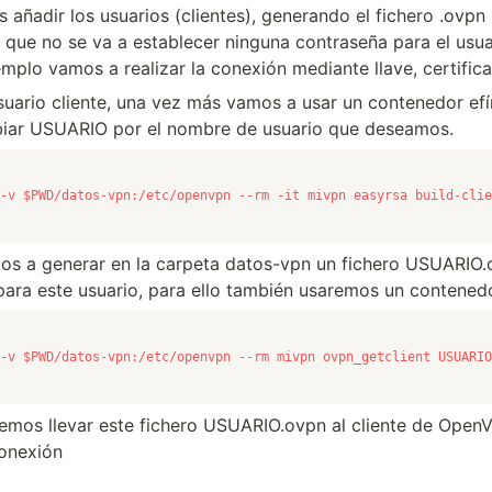
añadir los usuarios (clientes), generando el fichero .ovpn
 que no se va a establecer ninguna contraseña para el usua
mplo vamos a realizar la conexión mediante llave, certifica
usuario cliente, una vez más vamos a usar un contenedor efí
ar USUARIO por el nombre de usuario que deseamos.
-v $PWD/datos-vpn:/etc/openvpn --rm -it mivpn easyrsa build-clie
os a generar en la carpeta datos-vpn un fichero USUARIO.
para este usuario, para ello también usaremos un contened
-v $PWD/datos-vpn:/etc/openvpn --rm mivpn ovpn_getclient USUARIO
mos llevar este fichero USUARIO.ovpn al cliente de Open
conexión