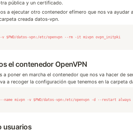
otra pública y un certificado.
os a ejecutar otro contenedor efímero que nos va ayudar a 
a carpeta creada datos-vpn.
-v $PWD/datos-vpn:/etc/openvpn --rm -it mivpn ovpn_initpki
os el contenedor OpenVPN
s a poner en marcha el contenedor que nos va hacer de se
a a recoger la configuración que tenemos en la carpeta d
--name mivpn -v $PWD/datos-vpn:/etc/openvpn -d --restart always 
 usuarios