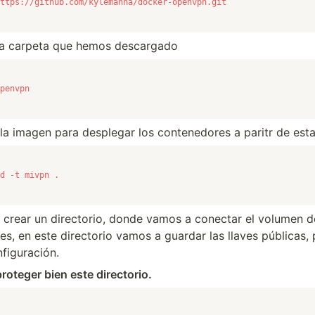
ttps://github.com/kylemanna/docker-openvpn.git
a carpeta que hemos descargado
penvpn
la imagen para desplegar los contenedores a paritr de est
d -t mivpn .
s crear un directorio, donde vamos a conectar el volumen d
s, en este directorio vamos a guardar las llaves públicas, 
nfiguración.
roteger bien este directorio.