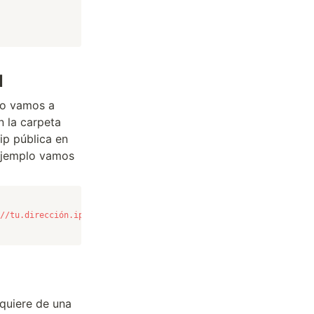
N
lo vamos a
n la carpeta
ip pública en
 ejemplo vamos
//tu.dirección.ip.publica:3000
equiere de una