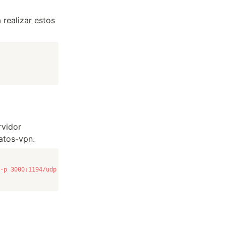
realizar estos
rvidor
atos-vpn.
-p 3000:1194/udp --cap-add=NET_ADMIN mivpn