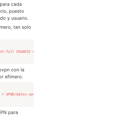
 para cada
rio, puesto
do y usuario.
mero, tan solo
nt-full USUARIO nopass
ovpn con la
or efímero.
 > $PWD/datos-vpn/USUARIO.ovpn
VPN para